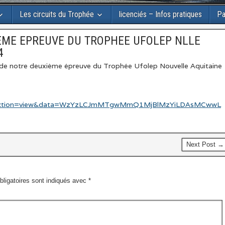
Les circuits du Trophée
licenciés – Infos pratiques
Pa
EME EPREUVE DU TROPHEE UFOLEP NLLE
4
de notre deuxième épreuve du Trophée Ufolep Nouvelle Aquitaine
er&action=view&data=WzYzLCJmMTgwMmQ1MjBlMzYiLDAsMCwwL
Next Post →
ligatoires sont indiqués avec
*